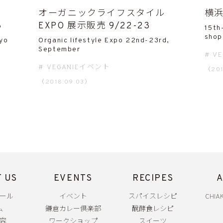
オーガニックライフスタイル
横浜
8
EXPO 展示販売 9/22-23
15th
shop
kyo
Organic lifestyle Expo 22nd-23rd,
September
V
VEGANIEイベント
（201
（2018.09.03）
 US
EVENTS
RECIPES
A
ール
イベント
スパイスレシピ
CHIAK
ム
鎌倉カレー倶楽部
醗酵食レシピ
容
ワークショップ
スイーツ