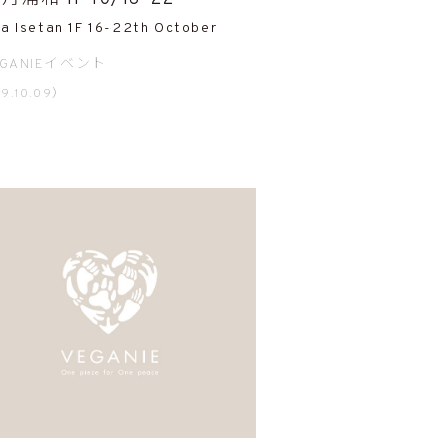
a Isetan 1F 16-22th October
EGANIEイベント
9.10.09）