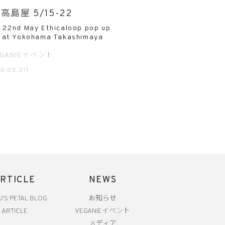
高島屋 5/15-22
-22nd May Ethicaloop pop up
 at Yokohama Takashimaya
EGANIEイベント
8.08.31）
RTICLE
NEWS
I'S PETAL BLOG
お知らせ
ARTICLE
VEGANIEイベント
メディア