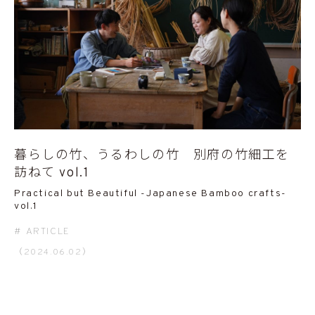
暮らしの竹、うるわしの竹 別府の竹細工を
訪ねて vol.1
Practical but Beautiful -Japanese Bamboo crafts-
vol.1
ARTICLE
（2024.06.02）