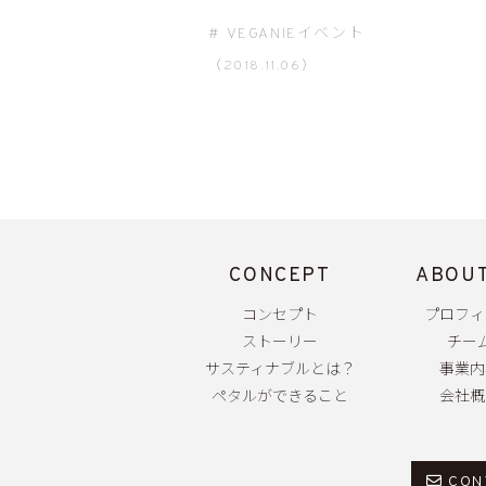
VEGANIEイベント
（2018.11.06）
CONCEPT
ABOUT
コンセプト
プロフィ
ストーリー
チー
サスティナブルとは？
事業内
ペタルができること
会社概
CON