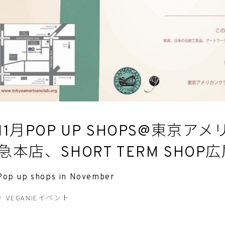
11月POP UP SHOPS@東京
急本店、SHORT TERM SHOP
Pop up shops in November
VEGANIEイベント