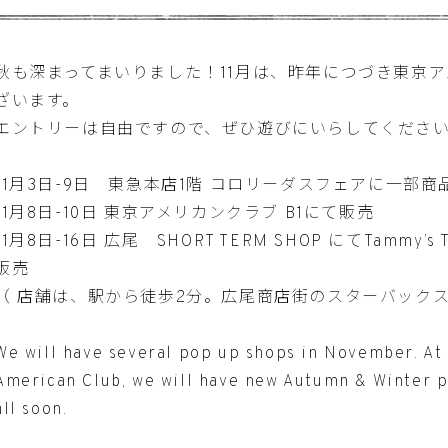
秋も深まってまいりました！11月は、昨年につづき東京
ざいます。
エントリーは自由ですので、ぜひ遊びにいらしてくださ
11月3日-9日 東急本店1階 コロリーダスフェアに一部
11月8日-10日 東京アメリカンクラブ B1にて販売
11月8日-16日 広尾 SHORT TERM SHOP にてTammy’
販売
（ 店舗は、駅から徒歩2分。広尾商店街のスターバックス
We will have several pop up shops in November. At
American Club, we will have new Autumn & Winter p
all soon.