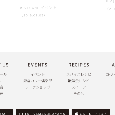
V
VEGANIEイベント
（201
（2018.09.03）
 US
EVENTS
RECIPES
A
ール
イベント
スパイスレシピ
CHIAK
ム
鎌倉カレー倶楽部
醗酵食レシピ
容
ワークショップ
スイーツ
要
その他
TACT
PETAL KAMAKURAYAMA
ONLINE SHOP