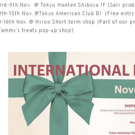
3rd-9th Nov. @ Tokyu Honten Shibuya 1F (Sari produ
8th-10th Nov. @Tokyo American Club B1 (Free entry
8-16th Nov. @ Hiroo Short term shop (Part of our pr
Tammy’s treats pop up shop)