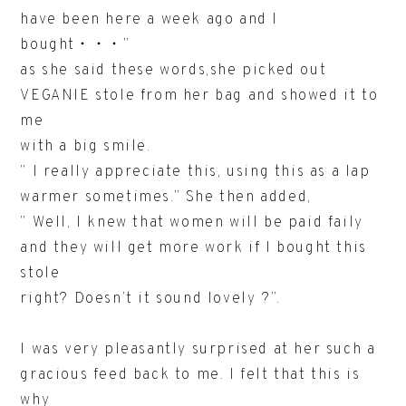
have been here a week ago and I
bought・・・”
as she said these words,she picked out
VEGANIE stole from her bag and showed it to
me
with a big smile.
” I really appreciate this, using this as a lap
warmer sometimes.” She then added,
” Well, I knew that women will be paid faily
and they will get more work if I bought this
stole
right? Doesn’t it sound lovely ?”.
I was very pleasantly surprised at her such a
gracious feed back to me. I felt that this is
why