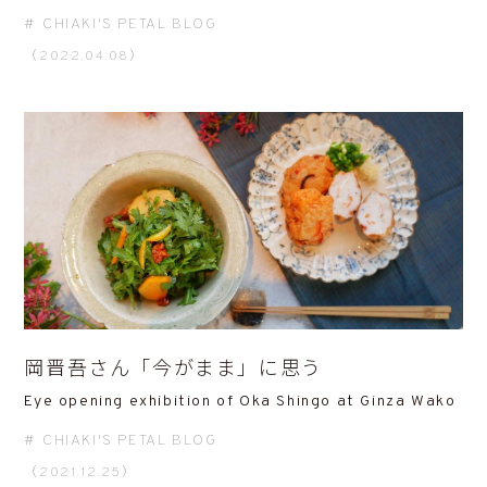
CHIAKI'S PETAL BLOG
（2022.04.08）
岡晋吾さん「今がまま」に思う
Eye opening exhibition of Oka Shingo at Ginza Wako
CHIAKI'S PETAL BLOG
（2021.12.25）