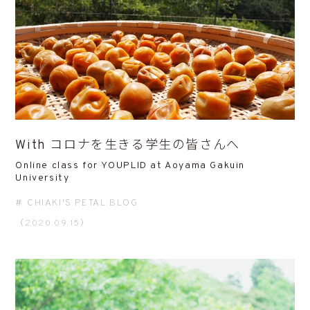
With コロナを生きる学生の皆さんへ
Online class for YOUPLID at Aoyama Gakuin
University
CHIAKI'S PETAL BLOG
（2020.09.15）