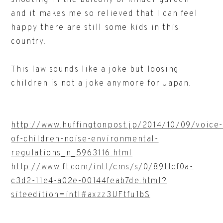
and it makes me so relieved that I can feel
happy there are still some kids in this
country.
This law sounds like a joke but loosing
children is not a joke anymore for Japan.
http://www.huffingtonpost.jp/2014/10/09/voice
of-children-noise-environmental-
regulations_n_5963116.html
http://www.ft.com/intl/cms/s/0/8911cf0a-
c3d2-11e4-a02e-00144feab7de.html?
siteedition=intl#axzz3UFtfu1bS