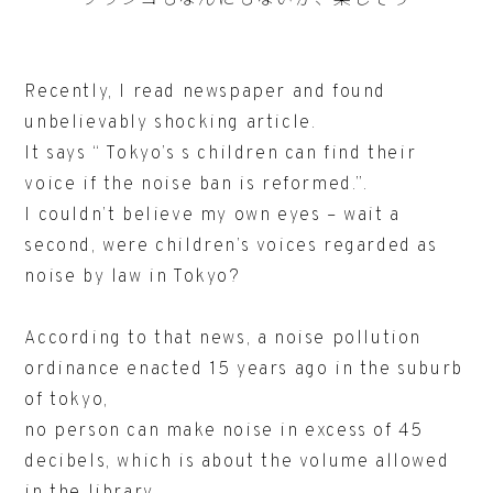
Recently, I read newspaper and found
unbelievably shocking article.
It says “ Tokyo’s s children can find their
voice if the noise ban is reformed.”.
I couldn’t believe my own eyes – wait a
second, were children’s voices regarded as
noise by law in Tokyo?
According to that news, a noise pollution
ordinance enacted 15 years ago in the suburb
of tokyo,
no person can make noise in excess of 45
decibels, which is about the volume allowed
in the library.