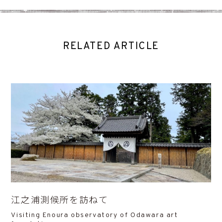
RELATED ARTICLE
江之浦測候所を訪ねて
Visiting Enoura observatory of Odawara art