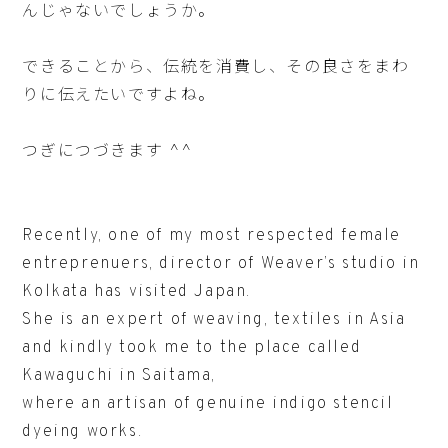
んじゃないでしょうか。
できることから、伝統を消費し、その良さをまわ
りに伝えたいですよね。
つぎにつづきます ^^
Recently, one of my most respected female
entreprenuers, director of Weaver’s studio in
Kolkata has visited Japan.
She is an expert of weaving, textiles in Asia
and kindly took me to the place called
Kawaguchi in Saitama,
where an artisan of genuine indigo stencil
dyeing works.