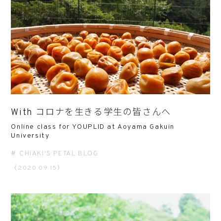
With コロナを生きる学生の皆さんへ
Online class for YOUPLID at Aoyama Gakuin
University
CHIAKI'S PETAL BLOG
（2020.09.15）