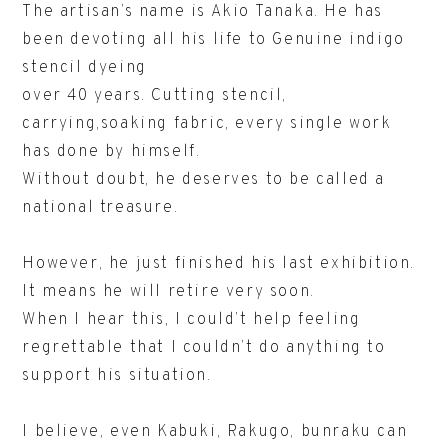
The artisan’s name is Akio Tanaka. He has
been devoting all his life to Genuine indigo
stencil dyeing
over 40 years. Cutting stencil,
carrying,soaking fabric, every single work
has done by himself.
Without doubt, he deserves to be called a
national treasure.
However, he just finished his last exhibition.
It means he will retire very soon.
When I hear this, I could’t help feeling
regrettable that I couldn’t do anything to
support his situation.
I believe, even Kabuki, Rakugo, bunraku can