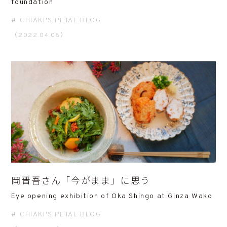
foundation
CHIAKI'S PETAL BLOG
（2022.04.08）
岡晋吾さん「今がまま」に思う
Eye opening exhibition of Oka Shingo at Ginza Wako
CHIAKI'S PETAL BLOG