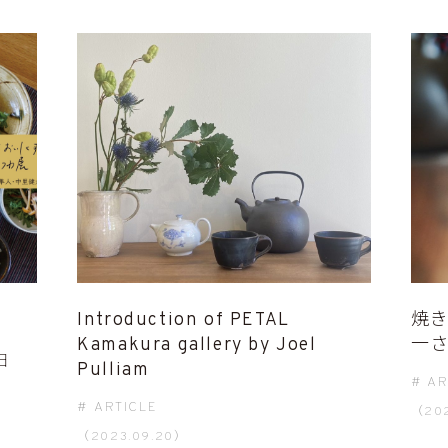
Introduction of PETAL
焼き
Kamakura gallery by Joel
一さ
日
Pulliam
AR
ARTICLE
（202
（2023.09.20）