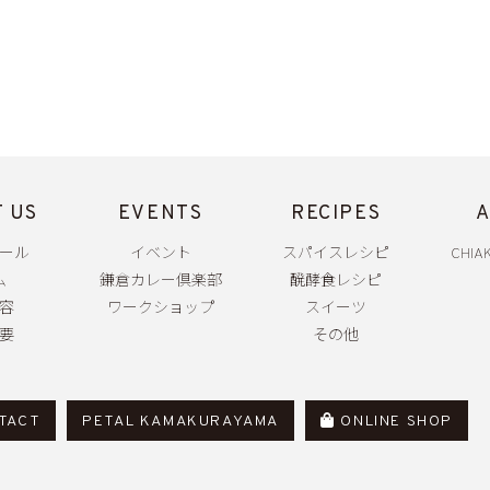
 US
EVENTS
RECIPES
A
ール
イベント
スパイスレシピ
CHIAK
ム
鎌倉カレー倶楽部
醗酵食レシピ
容
ワークショップ
スイーツ
要
その他
TACT
PETAL KAMAKURAYAMA
ONLINE SHOP