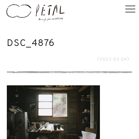
DSC_4876
（2022.02.04）