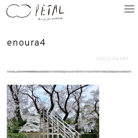
enoura4
（2022.04.08）