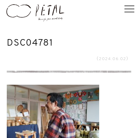
DSC04781
（2024.06.02）