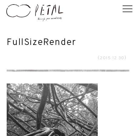
FullSizeRender
（2015.12.30）