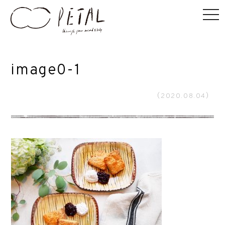
image0-1
（2020.08.04）