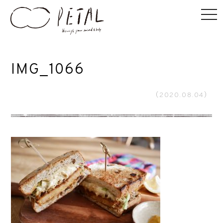
IMG_1066
（2020.08.04）