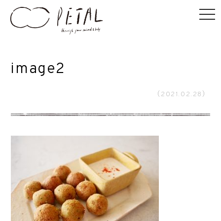
image2
（2021.02.28）