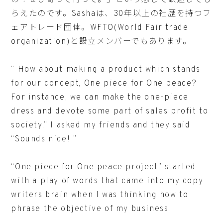
の！ぜひ寄って行って。」という感じで歓迎しても
らえたのです。Sashaは、30年以上の社歴を持つフ
ェアトレード団体。WFTO(World Fair trade
organization)と設立メンバーでもあります。
“ How about making a product which stands
for our concept, One piece for One peace?
For instance, we can make the one-piece
dress and devote some part of sales profit to
society.” I asked my friends and they said
“Sounds nice! ”
“One piece for One peace project” started
with a play of words that came into my copy
writers brain when I was thinking how to
phrase the objective of my business.