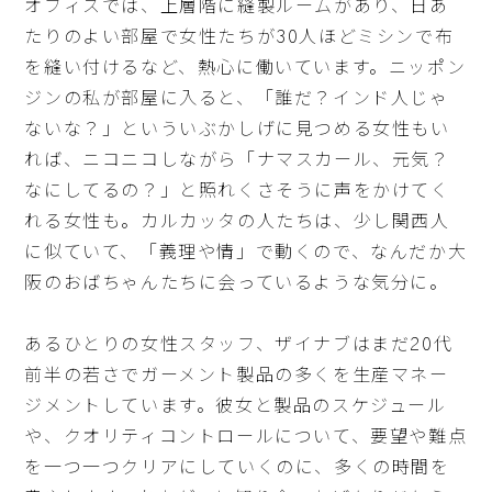
オフィスでは、上層階に縫製ルームがあり、日あ
たりのよい部屋で女性たちが30人ほどミシンで布
を縫い付けるなど、熱心に働いています。ニッポン
ジンの私が部屋に入ると、「誰だ？インド人じゃ
ないな？」といういぶかしげに見つめる女性もい
れば、ニコニコしながら「ナマスカール、元気？
なにしてるの？」と照れくさそうに声をかけてく
れる女性も。カルカッタの人たちは、少し関西人
に似ていて、「義理や情」で動くので、なんだか大
阪のおばちゃんたちに会っているような気分に。
あるひとりの女性スタッフ、ザイナブはまだ20代
前半の若さでガーメント製品の多くを生産マネー
ジメントしています。彼女と製品のスケジュール
や、クオリティコントロールについて、要望や難点
を一つ一つクリアにしていくのに、多くの時間を