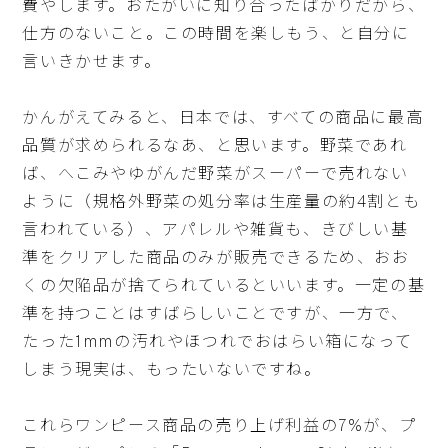
費やします。おたがいに知り合ったばかりだから、
仕方のないこと。この時間を楽しもう、と自分に
言いきかせます。
かんがえてみると、日本では、すべての商品に最高
品質が求められるなあ、と思います。野菜であれ
ば、へこみやゆがんだ野菜がスーパーで売れない
ように（規格外野菜の処分率は生産量の約4割とも
言われている）、アパレルや雑貨も、きびしい基
準をクリアした商品のみが販売できるため、おお
くの欠陥品が捨てられているといいます。一定の基
準を持つことはすばらしいことですが、一方で、
たった1mmの汚れやほつれでおはらい箱になって
しまう現実は、もったいないですね。
これらワンピース商品の売り上げ利益の7%が、プ