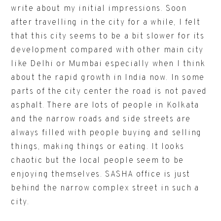
write about my initial impressions. Soon
after travelling in the city for a while, I felt
that this city seems to be a bit slower for its
development compared with other main city
like Delhi or Mumbai especially when I think
about the rapid growth in India now. In some
parts of the city center the road is not paved
asphalt. There are lots of people in Kolkata
and the narrow roads and side streets are
always filled with people buying and selling
things, making things or eating. It looks
chaotic but the local people seem to be
enjoying themselves. SASHA office is just
behind the narrow complex street in such a
city.