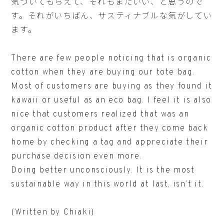
気づいてもらえて、それもまたいい、と思うので
す。それがいちばん、サスティナブルな気がしてい
ます。
There are few people noticing that is organic
cotton when they are buying our tote bag.
Most of customers are buying as they found it
kawaii or useful as an eco bag. I feel it is also
nice that customers realized that was an
organic cotton product after they come back
home by checking a tag and appreciate their
purchase decision even more.
Doing better unconsciously. It is the most
sustainable way in this world at last, isn’t it.
(Written by Chiaki)