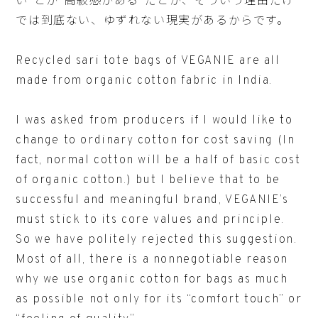
い”とか”高級感がある”だとか、そういう理由だけ
では到底ない、ゆずれない現実があるからです。
Recycled sari tote bags of VEGANIE are all
made from organic cotton fabric in India.
I was asked from producers if I would like to
change to ordinary cotton for cost saving (In
fact, normal cotton will be a half of basic cost
of organic cotton.) but I believe that to be
successful and meaningful brand, VEGANIE’s
must stick to its core values and principle.
So we have politely rejected this suggestion.
Most of all, there is a nonnegotiable reason
why we use organic cotton for bags as much
as possible not only for its “comfort touch” or